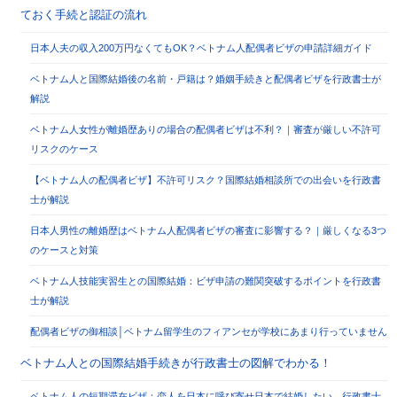
ておく手続と認証の流れ
日本人夫の収入200万円なくてもOK？ベトナム人配偶者ビザの申請詳細ガイド
ベトナム人と国際結婚後の名前・戸籍は？婚姻手続きと配偶者ビザを行政書士が
解説
ベトナム人女性が離婚歴ありの場合の配偶者ビザは不利？｜審査が厳しい不許可
リスクのケース
【ベトナム人の配偶者ビザ】不許可リスク？国際結婚相談所での出会いを行政書
士が解説
日本人男性の離婚歴はベトナム人配偶者ビザの審査に影響する？｜厳しくなる3つ
のケースと対策
ベトナム人技能実習生との国際結婚：ビザ申請の難関突破するポイントを行政書
士が解説
配偶者ビザの御相談│ベトナム留学生のフィアンセが学校にあまり行っていません
ベトナム人との国際結婚手続きが行政書士の図解でわかる！
ベトナム人の短期滞在ビザ：恋人を日本に呼び寄せ日本で結婚したい。行政書士