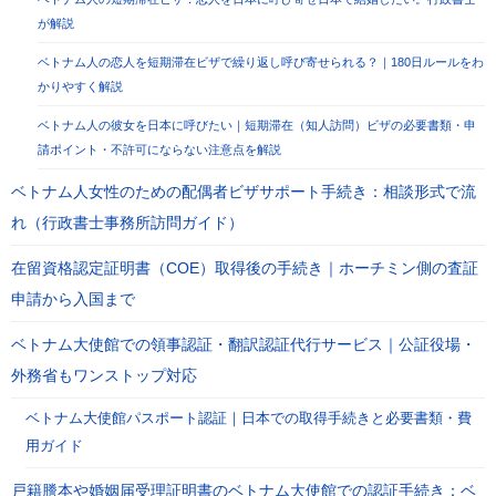
が解説
ベトナム人の恋人を短期滞在ビザで繰り返し呼び寄せられる？｜180日ルールをわ
かりやすく解説
ベトナム人の彼女を日本に呼びたい｜短期滞在（知人訪問）ビザの必要書類・申
請ポイント・不許可にならない注意点を解説
ベトナム人女性のための配偶者ビザサポート手続き：相談形式で流
れ（行政書士事務所訪問ガイド）
在留資格認定証明書（COE）取得後の手続き｜ホーチミン側の査証
申請から入国まで
ベトナム大使館での領事認証・翻訳認証代行サービス｜公証役場・
外務省もワンストップ対応
ベトナム大使館パスポート認証｜日本での取得手続きと必要書類・費
用ガイド
戸籍謄本や婚姻届受理証明書のベトナム大使館での認証手続き：ベ