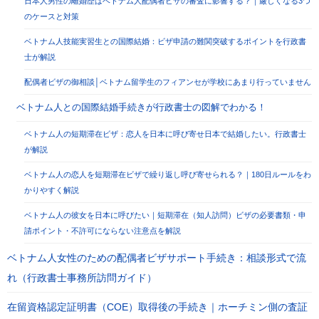
日本人男性の離婚歴はベトナム人配偶者ビザの審査に影響する？｜厳しくなる3つ
のケースと対策
ベトナム人技能実習生との国際結婚：ビザ申請の難関突破するポイントを行政書
士が解説
配偶者ビザの御相談│ベトナム留学生のフィアンセが学校にあまり行っていません
ベトナム人との国際結婚手続きが行政書士の図解でわかる！
ベトナム人の短期滞在ビザ：恋人を日本に呼び寄せ日本で結婚したい。行政書士
が解説
ベトナム人の恋人を短期滞在ビザで繰り返し呼び寄せられる？｜180日ルールをわ
かりやすく解説
ベトナム人の彼女を日本に呼びたい｜短期滞在（知人訪問）ビザの必要書類・申
請ポイント・不許可にならない注意点を解説
ベトナム人女性のための配偶者ビザサポート手続き：相談形式で流
れ（行政書士事務所訪問ガイド）
在留資格認定証明書（COE）取得後の手続き｜ホーチミン側の査証