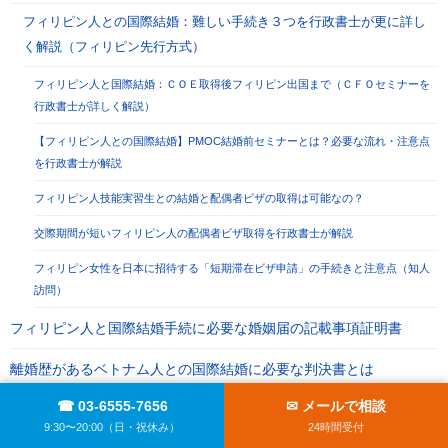
フィリピン人との国際結婚：難しい手続き３つを行政書士が更に詳し
く解説（フィリピン先行方式）
フィリピン人と国際結婚：ＣＯＥ取得後フィリピン出国まで（ＣＦＯセミナーを
行政書士が詳しく解説）
【フィリピン人との国際結婚】PMOC結婚前セミナーとは？必要な流れ・注意点
を行政書士が解説
フィリピン人技能実習生との結婚と配偶者ビザの取得は可能なの？
交際期間が短いフィリピン人の配偶者ビザ取得を行政書士が解説
フィリピン女性を日本に招待する「短期滞在ビザ申請」の手続きと注意点（知人
訪問）
フィリピン人と国際結婚手続に必要な婚姻届の記載事項証明書
離婚歴があるベトナム人との国際結婚に必要な判決書とは
☎ 03-6555-7656
✉ メールで相談
出来る？フィリピン人の短期滞在ビザから配偶者ビザ申請への変更
9:30〜20:00（日・祝休み）
24時間受付
について行政書士が解説