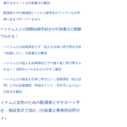
破するポイントを行政書士が解説
配偶者ビザの御相談│ベトナム留学生のフィアンセが学
校にあまり行っていません
ベトナム人との国際結婚手続きが行政書士の図解
でわかる！
ベトナム人の短期滞在ビザ：恋人を日本に呼び寄せ日本
で結婚したい。行政書士が解説
ベトナム人の恋人を短期滞在ビザで繰り返し呼び寄せら
れる？｜180日ルールをわかりやすく解説
ベトナム人の彼女を日本に呼びたい｜短期滞在（知人訪
問）ビザの必要書類・申請ポイント・不許可にならない
注意点を解説
ベトナム人女性のための配偶者ビザサポート手
続き：相談形式で流れ（行政書士事務所訪問ガ
イド）