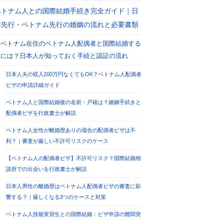
ベトナム人との国際結婚手続き完全ガイド｜日
本先行・ベトナム先行の婚姻の流れと必要書類
ベトナム在住のベトナム人配偶者と国際結婚する
には？日本人が知っておく手続と認証の流れ
日本人夫の収入200万円なくてもOK？ベトナム人配偶者
ビザの申請詳細ガイド
ベトナム人と国際結婚後の名前・戸籍は？婚姻手続きと
配偶者ビザを行政書士が解説
ベトナム人女性が離婚歴ありの場合の配偶者ビザは不
利？｜審査が厳しい不許可リスクのケース
【ベトナム人の配偶者ビザ】不許可リスク？国際結婚相
談所での出会いを行政書士が解説
日本人男性の離婚歴はベトナム人配偶者ビザの審査に影
響する？｜厳しくなる3つのケースと対策
ベトナム人技能実習生との国際結婚：ビザ申請の難関突