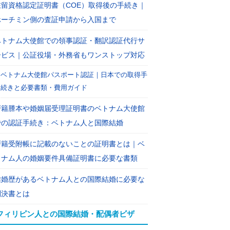
在留資格認定証明書（COE）取得後の手続き｜
ホーチミン側の査証申請から入国まで
ベトナム大使館での領事認証・翻訳認証代行サ
ービス｜公証役場・外務省もワンストップ対応
ベトナム大使館パスポート認証｜日本での取得手
続きと必要書類・費用ガイド
戸籍謄本や婚姻届受理証明書のベトナム大使館
での認証手続き：ベトナム人と国際結婚
戸籍受附帳に記載のないことの証明書とは｜ベ
トナム人の婚姻要件具備証明書に必要な書類
離婚歴があるベトナム人との国際結婚に必要な
判決書とは
フィリピン人との国際結婚・配偶者ビザ