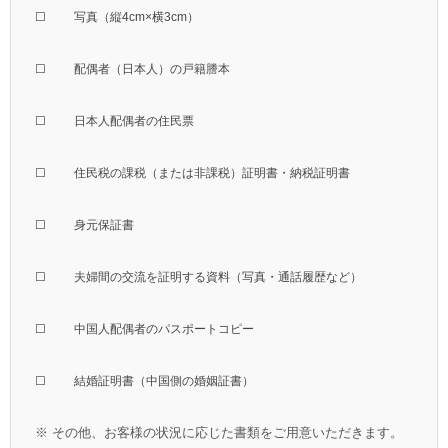
☐
写真（縦4cm×横3cm）
☐
配偶者（日本人）の戸籍謄本
☐
日本人配偶者の住民票
☐
住民税の課税（または非課税）証明書・納税証明書
☐
身元保証書
☐
夫婦間の交流を証明する資料（写真・通話履歴など）
☐
中国人配偶者のパスポートコピー
☐
結婚証明書（中国側の婚姻証書）
※ その他、お客様の状況に応じた書類をご用意いただきます。