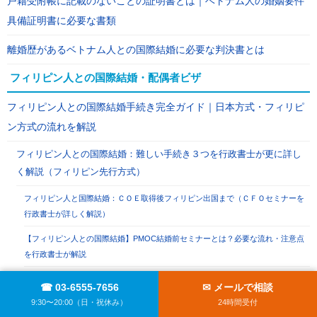
戸籍受附帳に記載のないことの証明書とは｜ベトナム人の婚姻要件
具備証明書に必要な書類
離婚歴があるベトナム人との国際結婚に必要な判決書とは
フィリピン人との国際結婚・配偶者ビザ
フィリピン人との国際結婚手続き完全ガイド｜日本方式・フィリピ
ン方式の流れを解説
フィリピン人との国際結婚：難しい手続き３つを行政書士が更に詳し
く解説（フィリピン先行方式）
フィリピン人と国際結婚：ＣＯＥ取得後フィリピン出国まで（ＣＦＯセミナーを
行政書士が詳しく解説）
【フィリピン人との国際結婚】PMOC結婚前セミナーとは？必要な流れ・注意点
を行政書士が解説
フィリピン人技能実習生との結婚と配偶者ビザの取得は可能なの？
☎ 03-6555-7656
✉ メールで相談
9:30〜20:00（日・祝休み）
24時間受付
交際期間が短いフィリピン人の配偶者ビザ取得を行政書士が解説