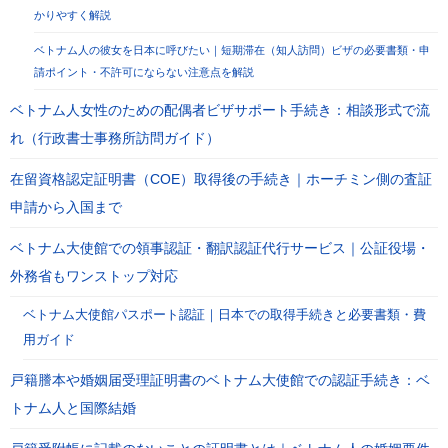
かりやすく解説
ベトナム人の彼女を日本に呼びたい｜短期滞在（知人訪問）ビザの必要書類・申
請ポイント・不許可にならない注意点を解説
ベトナム人女性のための配偶者ビザサポート手続き：相談形式で流
れ（行政書士事務所訪問ガイド）
在留資格認定証明書（COE）取得後の手続き｜ホーチミン側の査証
申請から入国まで
ベトナム大使館での領事認証・翻訳認証代行サービス｜公証役場・
外務省もワンストップ対応
ベトナム大使館パスポート認証｜日本での取得手続きと必要書類・費
用ガイド
戸籍謄本や婚姻届受理証明書のベトナム大使館での認証手続き：ベ
トナム人と国際結婚