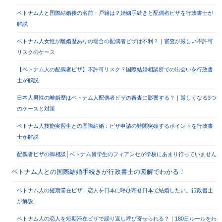
ベトナム人と国際結婚後の名前・戸籍は？婚姻手続きと配偶者ビザを行政書士が
解説
ベトナム人女性が離婚歴ありの場合の配偶者ビザは不利？｜審査が厳しい不許可
リスクのケース
【ベトナム人の配偶者ビザ】不許可リスク？国際結婚相談所での出会いを行政書
士が解説
日本人男性の離婚歴はベトナム人配偶者ビザの審査に影響する？｜厳しくなる3つ
のケースと対策
ベトナム人技能実習生との国際結婚：ビザ申請の難関突破するポイントを行政書
士が解説
配偶者ビザの御相談│ベトナム留学生のフィアンセが学校にあまり行っていません
ベトナム人との国際結婚手続きが行政書士の図解でわかる！
ベトナム人の短期滞在ビザ：恋人を日本に呼び寄せ日本で結婚したい。行政書士
が解説
ベトナム人の恋人を短期滞在ビザで繰り返し呼び寄せられる？｜180日ルールをわ