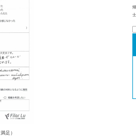
索
に満足）