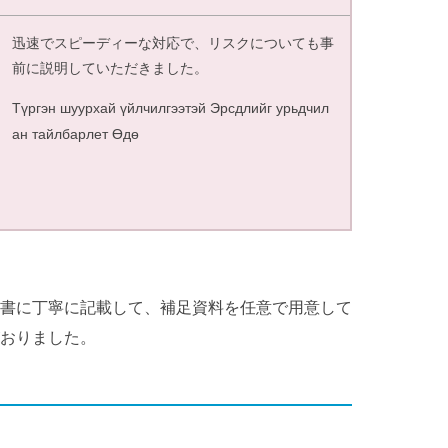
迅速でスピーディーな対応で、リスクについても事
前に説明していただきました。
Түргэн шуурхай үйлчилгээтэй Эрсдлийг урьдчил
ан тайлбарлет Өдө
書に丁寧に記載して、補足資料を任意で用意して
おりました。