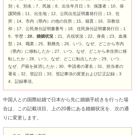
別；6、別名；7、民族；8、出生年月日；9、保護者；10、保
護関係；11、出生地；12、公民出生証明書発行日；13、住
所；14、市内（県内）の他の住所；15、籍貫；16、宗教信
仰；17、公民身分証明書番号；18、住民身分証明書発行日；1
9、学歴；
20、婚姻状況
；21、兵役状況；22、身長；23、血液
型；24、職業；25、勤務先；26、いつ、なぜ、どこから市内
（県内）に移転したか；27、いつ、なぜ、どこから本住所に移
転したか；28、いつ、なぜ、どこに転出したか；29、いつ、
なぜ、戸籍を抹消したか；30、申請者の署名；31、担当者の
署名；32、登記日；33、登記事項の変更および訂正記録；3
4、記録事項。
中国人との国際結婚で日本から先に婚姻手続きを行った場
合は、この記載項目、上の20番にある婚姻状況を、次の通
りに変更します。