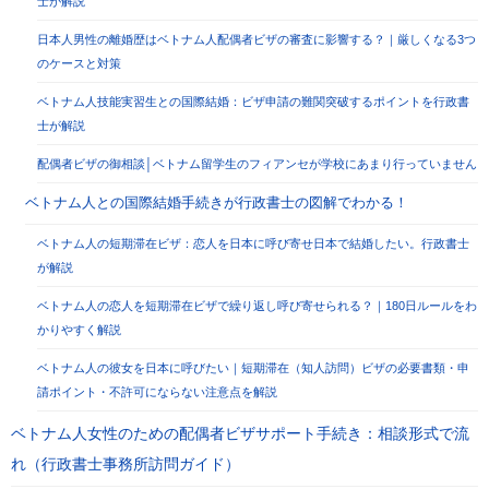
士が解説
日本人男性の離婚歴はベトナム人配偶者ビザの審査に影響する？｜厳しくなる3つ
のケースと対策
ベトナム人技能実習生との国際結婚：ビザ申請の難関突破するポイントを行政書
士が解説
配偶者ビザの御相談│ベトナム留学生のフィアンセが学校にあまり行っていません
ベトナム人との国際結婚手続きが行政書士の図解でわかる！
ベトナム人の短期滞在ビザ：恋人を日本に呼び寄せ日本で結婚したい。行政書士
が解説
ベトナム人の恋人を短期滞在ビザで繰り返し呼び寄せられる？｜180日ルールをわ
かりやすく解説
ベトナム人の彼女を日本に呼びたい｜短期滞在（知人訪問）ビザの必要書類・申
請ポイント・不許可にならない注意点を解説
ベトナム人女性のための配偶者ビザサポート手続き：相談形式で流
れ（行政書士事務所訪問ガイド）