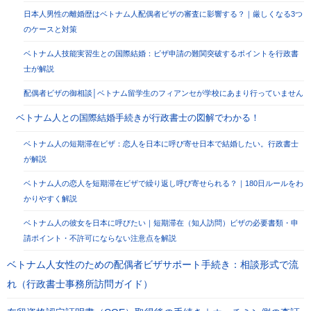
日本人男性の離婚歴はベトナム人配偶者ビザの審査に影響する？｜厳しくなる3つ
のケースと対策
ベトナム人技能実習生との国際結婚：ビザ申請の難関突破するポイントを行政書
士が解説
配偶者ビザの御相談│ベトナム留学生のフィアンセが学校にあまり行っていません
ベトナム人との国際結婚手続きが行政書士の図解でわかる！
ベトナム人の短期滞在ビザ：恋人を日本に呼び寄せ日本で結婚したい。行政書士
が解説
ベトナム人の恋人を短期滞在ビザで繰り返し呼び寄せられる？｜180日ルールをわ
かりやすく解説
ベトナム人の彼女を日本に呼びたい｜短期滞在（知人訪問）ビザの必要書類・申
請ポイント・不許可にならない注意点を解説
ベトナム人女性のための配偶者ビザサポート手続き：相談形式で流
れ（行政書士事務所訪問ガイド）