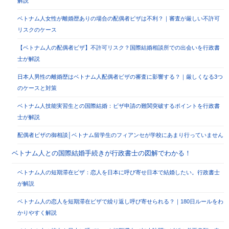
解説
ベトナム人女性が離婚歴ありの場合の配偶者ビザは不利？｜審査が厳しい不許可
リスクのケース
【ベトナム人の配偶者ビザ】不許可リスク？国際結婚相談所での出会いを行政書
士が解説
日本人男性の離婚歴はベトナム人配偶者ビザの審査に影響する？｜厳しくなる3つ
のケースと対策
ベトナム人技能実習生との国際結婚：ビザ申請の難関突破するポイントを行政書
士が解説
配偶者ビザの御相談│ベトナム留学生のフィアンセが学校にあまり行っていません
ベトナム人との国際結婚手続きが行政書士の図解でわかる！
ベトナム人の短期滞在ビザ：恋人を日本に呼び寄せ日本で結婚したい。行政書士
が解説
ベトナム人の恋人を短期滞在ビザで繰り返し呼び寄せられる？｜180日ルールをわ
かりやすく解説