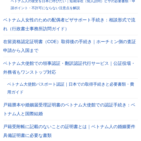
ベトナム人の彼女を日本に呼びたい｜短期滞在（知人訪問）ビザの必要書類・申
請ポイント・不許可にならない注意点を解説
ベトナム人女性のための配偶者ビザサポート手続き：相談形式で流
れ（行政書士事務所訪問ガイド）
在留資格認定証明書（COE）取得後の手続き｜ホーチミン側の査証
申請から入国まで
ベトナム大使館での領事認証・翻訳認証代行サービス｜公証役場・
外務省もワンストップ対応
ベトナム大使館パスポート認証｜日本での取得手続きと必要書類・費
用ガイド
戸籍謄本や婚姻届受理証明書のベトナム大使館での認証手続き：ベ
トナム人と国際結婚
戸籍受附帳に記載のないことの証明書とは｜ベトナム人の婚姻要件
具備証明書に必要な書類