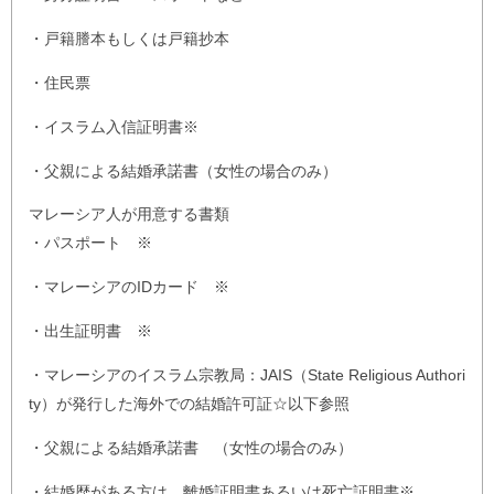
・戸籍謄本もしくは戸籍抄本
・住民票
・イスラム入信証明書※
・父親による結婚承諾書（女性の場合のみ）
マレーシア人が用意する書類
・パスポート ※
・マレーシアのIDカード ※
・出生証明書 ※
・マレーシアのイスラム宗教局：JAIS（State Religious Authori
ty）が発行した海外での結婚許可証☆以下参照
・父親による結婚承諾書 （女性の場合のみ）
・結婚歴がある方は、離婚証明書あるいは死亡証明書※