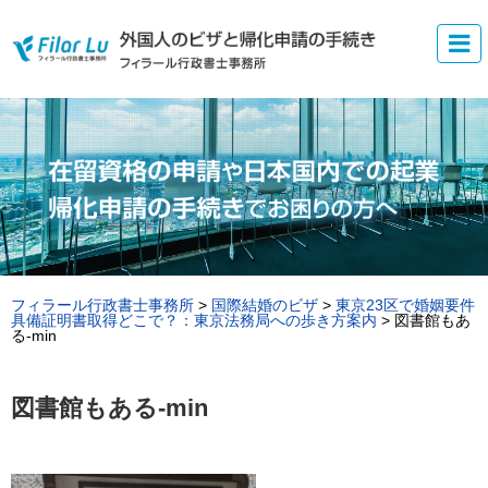
フィラール行政書士事務所
>
国際結婚のビザ
>
東京23区で婚姻要件
具備証明書取得どこで？：東京法務局への歩き方案内
>
図書館もあ
る-min
図書館もある-min