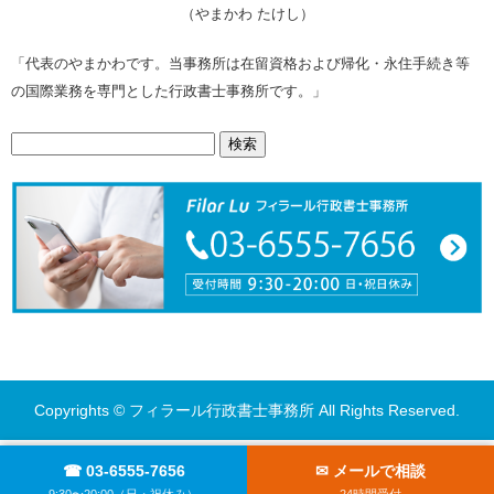
（やまかわ たけし）
「代表のやまかわです。当事務所は在留資格および帰化・永住手続き等
の国際業務を専門とした行政書士事務所です。」
検
索:
Copyrights © フィラール行政書士事務所 All Rights Reserved.
☎ 03-6555-7656
✉ メールで相談