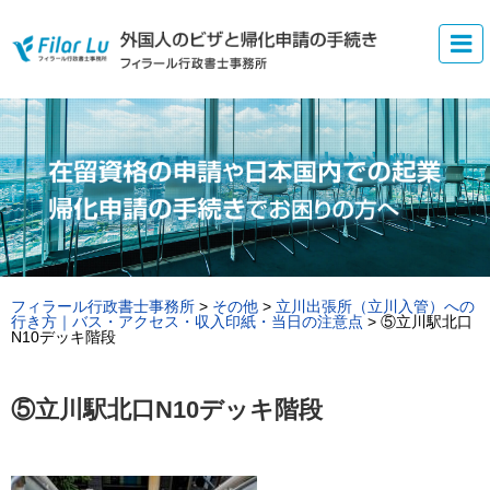
フィラール行政書士事務所
>
その他
>
立川出張所（立川入管）への
行き方｜バス・アクセス・収入印紙・当日の注意点
>
⑤立川駅北口
N10デッキ階段
⑤立川駅北口N10デッキ階段