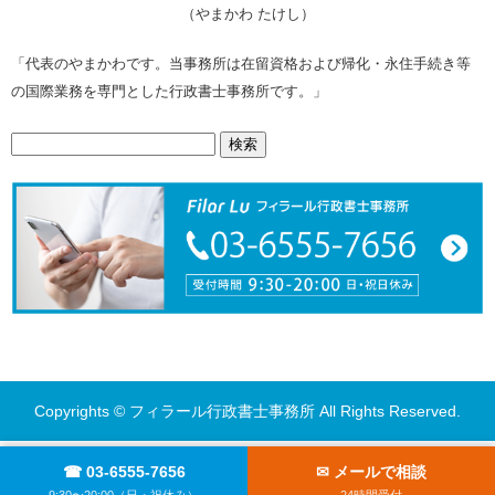
（やまかわ たけし）
「代表のやまかわです。当事務所は在留資格および帰化・永住手続き等
の国際業務を専門とした行政書士事務所です。」
検
索:
Copyrights © フィラール行政書士事務所 All Rights Reserved.
☎ 03-6555-7656
✉ メールで相談