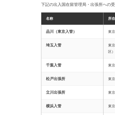
下記の出入国在留管理局・出張所への受
名称
所
品川（東京入管）
東
埼玉入管
東
区
千葉入管
東
松戸出張所
東
立川出張所
東
横浜入管
東