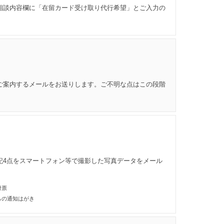
相談内容欄に「在留カード受け取り代行希望」とご入力の
ご案内するメールをお送りします。ご不明な点はこの段階
記4点をスマートフォン等で撮影した写真データをメール
付票
らの通知はがき