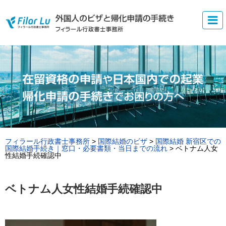
フィラール行政書士事務所
>
国際結婚のビザ
>
国際結婚 新宿区での
国際結婚手続き｜窓口・必要書類・当日までの流れ
>
ベトナム人女
性結婚手続確認中
ベトナム人女性結婚手続確認中