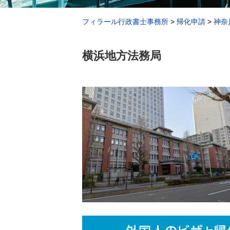
フィラール行政書士事務所
>
帰化申請
>
神奈
横浜地方法務局