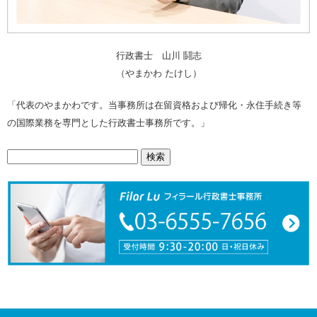
行政書士 山川 鬪志
（やまかわ たけし）
「代表のやまかわです。当事務所は在留資格および帰化・永住手続き等
の国際業務を専門とした行政書士事務所です。」
検
索: