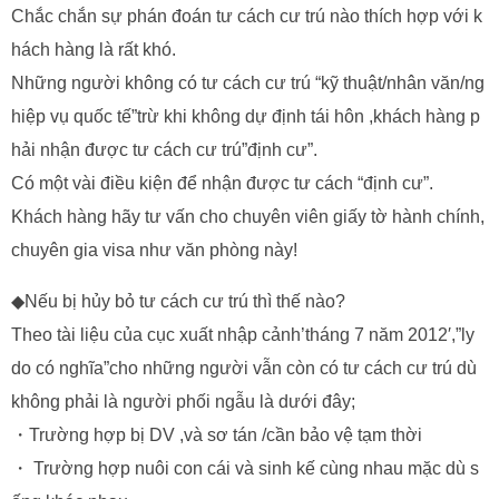
Chắc chắn sự phán đoán tư cách cư trú nào thích hợp với k
hách hàng là rất khó.
Những người không có tư cách cư trú “kỹ thuật/nhân văn/ng
hiệp vụ quốc tế”trừ khi không dự định tái hôn ,khách hàng p
hải nhận được tư cách cư trú”định cư”.
Có một vài điều kiện để nhận được tư cách “định cư”.
Khách hàng hãy tư vấn cho chuyên viên giấy tờ hành chính,
chuyên gia visa như văn phòng này!
◆Nếu bị hủy bỏ tư cách cư trú thì thế nào?
Theo tài liệu của cục xuất nhập cảnh’tháng 7 năm 2012′,”ly
do có nghĩa”cho những người vẫn còn có tư cách cư trú dù
không phải là người phối ngẫu là dưới đây;
・Trường hợp bị DV ,và sơ tán /cần bảo vệ tạm thời
・ Trường hợp nuôi con cái và sinh kế cùng nhau mặc dù s