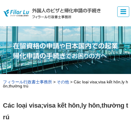
フィラール行政書士事務所
>
その他
>
Các loại visa;visa kết hôn,ly h
ôn,thường trú
Các loại visa;visa kết hôn,ly hôn,thường t
rú