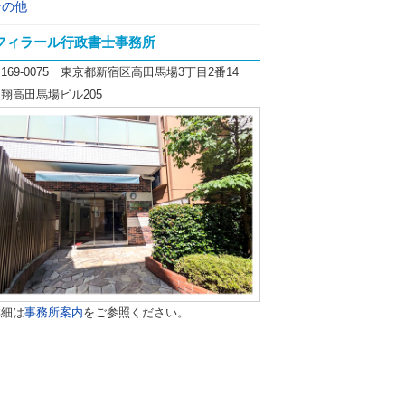
その他
フィラール行政書士事務所
169-0075 東京都新宿区高田馬場3丁目2番14
翔高田馬場ビル205
詳細は
事務所案内
をご参照ください。